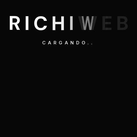
R
I
C
H
I
W
E
B
CARGANDO..