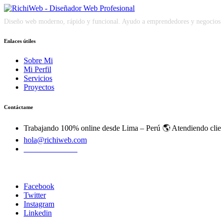
Diseño web moderno, rápido y funcional. Ayudo a emprendedores y negocios a 
Enlaces útiles
Sobre Mi
Mi Perfil
Servicios
Proyectos
Contáctame
Trabajando 100% online desde Lima – Perú 🌎 Atendiendo cli
hola@richiweb.com
+51 944 938 306
Copyright
Facebook
Twitter
Instagram
Linkedin