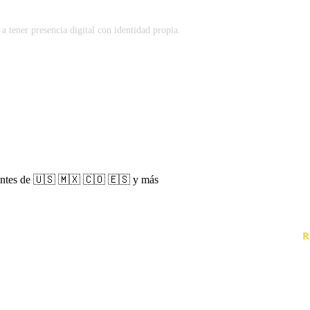
tener presencia digital con identidad propia.
entes de 🇺🇸 🇲🇽 🇨🇴 🇪🇸 y más
 © 2025 Richiweb. Todos los Derechos Reservados. Creado por
R